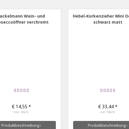
Fackelmann Wein- und
Hebel-Korkenzieher Mini 
oseccoöffner verchromt
schwarz matt
€ 14,55 *
€ 33,44 *
inkl. MwSt.
inkl. MwSt.
Produktbeschreibung ›
Produktbeschreibung ›