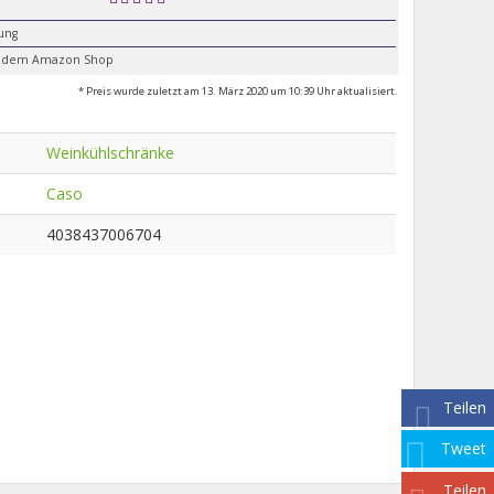
lung
it dem Amazon Shop
* Preis wurde zuletzt am 13. März 2020 um 10:39 Uhr aktualisiert.
Weinkühlschränke
Caso
4038437006704
Teilen
Tweet
Teilen