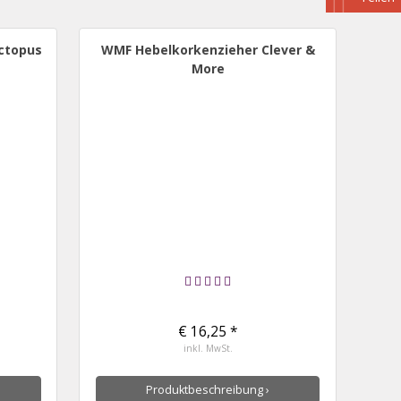
Octopus
WMF Hebelkorkenzieher Clever &
More
€ 16,25 *
inkl. MwSt.
Produktbeschreibung ›