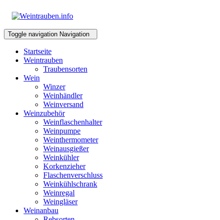
Toggle navigation
Navigation
Startseite
Weintrauben
Traubensorten
Wein
Winzer
Weinhändler
Weinversand
Weinzubehör
Weinflaschenhalter
Weinpumpe
Weinthermometer
Weinausgießer
Weinkühler
Korkenzieher
Flaschenverschluss
Weinkühlschrank
Weinregal
Weingläser
Weinanbau
Rebsorten