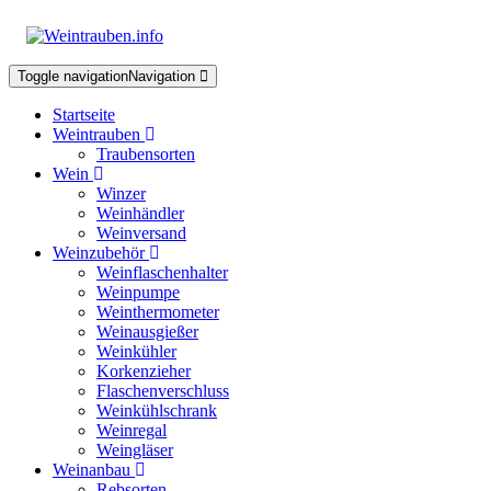
Toggle navigation
Navigation
Startseite
Weintrauben
Traubensorten
Wein
Winzer
Weinhändler
Weinversand
Weinzubehör
Weinflaschenhalter
Weinpumpe
Weinthermometer
Weinausgießer
Weinkühler
Korkenzieher
Flaschenverschluss
Weinkühlschrank
Weinregal
Weingläser
Weinanbau
Rebsorten